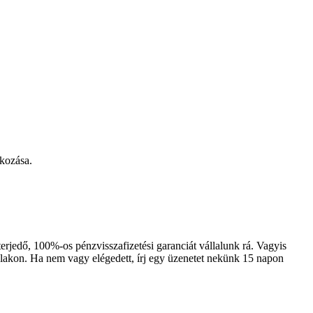
lkozása.
rjedő, 100%-os pénzvisszafizetési garanciát vállalunk rá. Vagyis
blakon. Ha nem vagy elégedett, írj egy üzenetet nekünk 15 napon