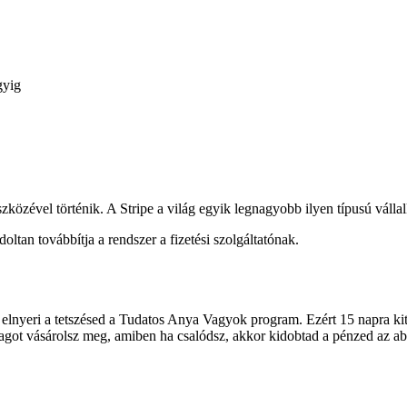
gyig
szközével történik. A Stripe a világ egyik legnagyobb ilyen típusú válla
oltan továbbítja a rendszer a fizetési szolgáltatónak.
lnyeri a tetszésed a Tudatos Anya Vagyok program. Ezért 15 napra kite
agot vásárolsz meg, amiben ha csalódsz, akkor kidobtad a pénzed az a