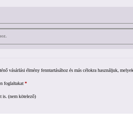
hoz.
ténő vásárlási élmény fenntartásához és más célokra használjuk, melye
n foglaltakat
*
 is.
(nem kötelező)