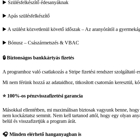
▶️ Szülésfelkészítő édesanyáknak
▶️ Apás szülésfelkészítő
▶️ A szülést közvetlenül követő időszak – Az aranyórától a gyermeká
▶️ Bónusz – Császármetszés & VBAC
🔒 Biztonságos bankkártyás fizetés
A programhoz való csatlakozás a Stripe fizetési rendszer szolgáltató e
Mi nem férünk hozzá az adataidhoz, titkosított csatornán keresztül, kód
⭐️ 100%-os pénzvisszafizetési garancia
Másokkal ellentétben, mi maximálisan biztosak vagyunk benne, hogy e
nem kockáztatsz semmit. Nem kell tartanod attól, hogy egy olyan any
belül és visszafizetjük a program árát.
🎧 Minden elérhető hanganyagban is