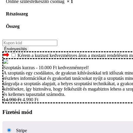
Online szülésfelkészítő csomag
× 1
Részösszeg
Összeg
Érvényesítés
Kérem a kurzust kedvezményes áron a mostani rendelésem me
Szoptatás kurzus - 10.000 Ft kedvezménnyel!
A szoptatás egy csodálatos, de gyakran kihívásokkal teli időszak mi
részletes információkat és gyakorlati tanácsokat nyújt a szoptatás
tárgyalja a szoptatás alapjait, a helyes szoptatási technikákat, a gyak
kérdésekre, így biztosítva, hogy felkészült és magabiztos lehess a s
és kellemes tapasztalat számodra.
14.990
Ft
4.990
Ft
Fizetési mód
Stripe