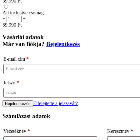
39.990
Ft
All inclusive csomag
−
+
59.990
Ft
Vásárlói adatok
Már van fiókja?
Bejelentkezés
E-mail cím
*
Jelszó
*
Elfelejtette a jelszavát?
Számlázási adatok
Vezetéknév
*
Keresztnév
*