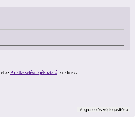
ket az
Adatkezelési tájékoztató
tartalmaz.
Megrendelés véglegesítése