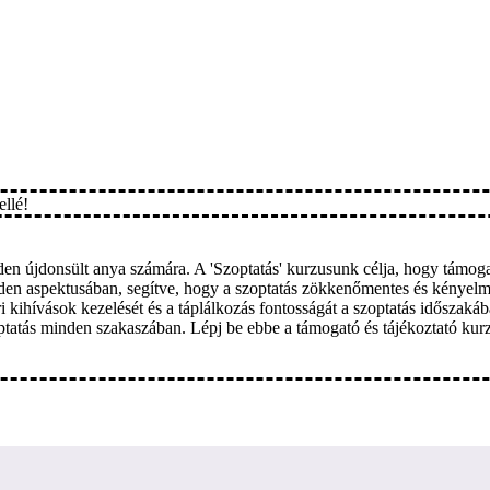
llé!
nden újdonsült anya számára. A 'Szoptatás' kurzusunk célja, hogy támo
 minden aspektusában, segítve, hogy a szoptatás zökkenőmentes és kény
ori kihívások kezelését és a táplálkozás fontosságát a szoptatás időszaká
zoptatás minden szakaszában. Lépj be ebbe a támogató és tájékoztató ku