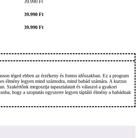
39.990
Ft
39.990
Ft
39.990
Ft
gasson téged ebben az érzékeny és fontos időszakban. Ez a program
elmes élmény legyen mind számodra, mind babád számára. A kurzus
ban. Szakértőnk megosztja tapasztalatait és válaszol a gyakori
rzusba, hogy a szoptatás egyszerre legyen tápláló élmény a babádnak