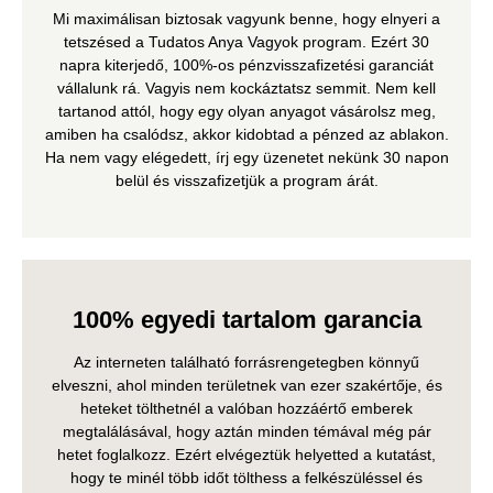
Mi maximálisan biztosak vagyunk benne, hogy elnyeri a
tetszésed a Tudatos Anya Vagyok program. Ezért 30
napra kiterjedő, 100%-os pénzvisszafizetési garanciát
vállalunk rá. Vagyis nem kockáztatsz semmit. Nem kell
tartanod attól, hogy egy olyan anyagot vásárolsz meg,
amiben ha csalódsz, akkor kidobtad a pénzed az ablakon.
Ha nem vagy elégedett, írj egy üzenetet nekünk 30 napon
belül és visszafizetjük a program árát.
100% egyedi tartalom garancia
Az interneten található forrásrengetegben könnyű
elveszni, ahol minden területnek van ezer szakértője, és
heteket tölthetnél a valóban hozzáértő emberek
megtalálásával, hogy aztán minden témával még pár
hetet foglalkozz. Ezért elvégeztük helyetted a kutatást,
hogy te minél több időt tölthess a felkészüléssel és