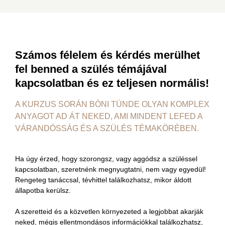
Számos félelem és kérdés merülhet
fel benned a szülés témájával
kapcsolatban és ez teljesen normális!
A KURZUS SORÁN BÓNI TÜNDE OLYAN KOMPLEX
ANYAGOT AD ÁT NEKED, AMI MINDENT LEFED A
VÁRANDÓSSÁG ÉS A SZÜLÉS TÉMAKÖRÉBEN.
Ha úgy érzed, hogy szorongsz, vagy aggódsz a szüléssel
kapcsolatban, szeretnénk megnyugtatni, nem vagy egyedül!
Rengeteg tanáccsal, tévhittel találkozhatsz, mikor áldott
állapotba kerülsz.
A szeretteid és a közvetlen környezeted a legjobbat akarják
neked, mégis ellentmondásos információkkal találkozhatsz,