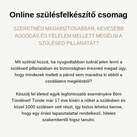
Online szülésfelkészítő csomag
SZERETNÉD MAGABIZTOSABBAN, KEVESEBB
AGGÓDÁS ÉS FÉLELEM MELLETT MEGÉLNI A
SZÜLÉSED PILLANATÁT?
Mit szólnál hozzá, ha nyugodtabban tudnál jelen lenni a
szülésed pillanatában és biztonságban éreznéd magad úgy,
hogy mindezek mellett a párod sem maradna ki ebből a
csodálatos megélésből?
Készülj fel életed egyik legfontosabb eseményére Bóni
Tündével! Tünde már 17 éve kíséri a nőket a szülésben és
közel 1000 szülésen vett részt, így biztos lehetsz benne,
hogy egy óriási tapasztalattal rendelkező, hiteles
szakembertől fogsz tanulni.