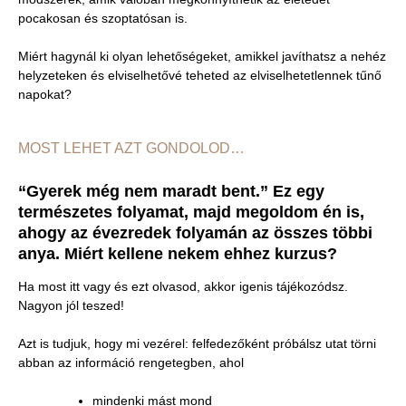
pocakosan és szoptatósan is.
Miért hagynál ki olyan lehetőségeket, amikkel javíthatsz a nehéz
helyzeteken és elviselhetővé teheted az elviselhetetlennek tűnő
napokat?
MOST LEHET AZT GONDOLOD…
“Gyerek még nem maradt bent.” Ez egy
természetes folyamat, majd megoldom én is,
ahogy az évezredek folyamán az összes többi
anya. Miért kellene nekem ehhez kurzus?
Ha most itt vagy és ezt olvasod, akkor igenis tájékozódsz.
Nagyon jól teszed!
Azt is tudjuk, hogy mi vezérel: felfedezőként próbálsz utat törni
abban az információ rengetegben, ahol
mindenki mást mond