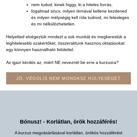
nem tudod, kinek higgy, ki a hiteles forrás,
fogalmad sincs, milyen témával kellene kezdened
és milyen mélységig kell róla tudnod, mi felesleges
és mi nélkülözhetetlen.
Helyetted elvégeztük mindezt a sok munkát és megkerestük a
leghitelesebb szakértőket, összeraktunk hasznos oktatásokat
egy könnyen használható felülettel.
Az igazi kérdés az, miért NE neveznél be erre a kurzusra?
JÓ, VÉGÜLIS NEM MONDASZ HÜLYESÉGET
Bónusz! - Korlátlan, örök hozzáférés!
A kurzus megvásárlásával korlátlan, örökös hozzáférést