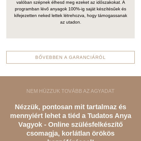
valóban szépnek élhesd meg ezeket az időszakokat. A
programban lévő anyagok 100%-ig saját készítésűek és
kifejezetten neked lettek létrehozva, hogy támogassanak
az utadon.
BŐVEBBEN A GARANCIÁRÓL
NEM HÚZZUK TOVÁBB AZ AGYADAT
Nézzük, pontosan mit tartalmaz és
mennyiért lehet a tiéd a Tudatos Anya
Vagyok - Online szülésfelkészítő
csomagja, korlátlan örökös