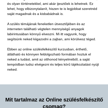
és olyan történetekkel, ami akár ijesztőek is lehetnek. Ez
lehet, hogy elbizonytalanít, hiszen te is legjobbat szeretnéd
saját magadnak és a kisbabádnak is.
A szülés témájának feneketlen útvesztőjében és az
interneten található végtelen mennyiségű anyagok
labirintusában könnyű elveszni. Mi itt vagyunk, hogy
segítsünk neked kiigazodni a zajban, ami körülvesz téged.
Ebben az online szülésfelkészítő kurzusban, érthető,
átlátható és könnyen feldolgozható formában hoztuk el
neked a tudást, amit az otthonod kényelméből, a saját
tempódban tudsz elvégezni és teljes körű tájékoztatást nyújt
neked.
Mit tartalmaz az Online szülésfelkészítő
csomag?