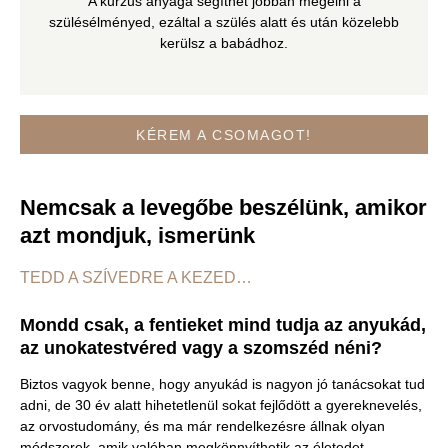
A kurzus anyaga segíthet jobban megélni a
szülésélményed, ezáltal a szülés alatt és után közelebb
kerülsz a babádhoz.
KÉREM A CSOMAGOT!
Nemcsak a levegőbe beszélünk, amikor
azt mondjuk, ismerünk
TEDD A SZÍVEDRE A KEZED…
Mondd csak, a fentieket mind tudja az anyukád,
az unokatestvéred vagy a szomszéd néni?
Biztos vagyok benne, hogy anyukád is nagyon jó tanácsokat tud
adni, de 30 év alatt hihetetlenül sokat fejlődött a gyereknevelés,
az orvostudomány, és ma már rendelkezésre állnak olyan
módszerek, amik valóban megkönnyíthetik az életedet