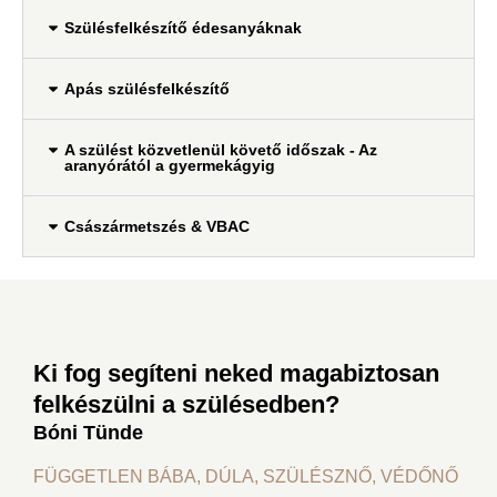
Szülésfelkészítő édesanyáknak
Apás szülésfelkészítő
A szülést közvetlenül követő időszak - Az
aranyórától a gyermekágyig
Császármetszés & VBAC
Ki fog segíteni neked magabiztosan
felkészülni a szülésedben?
Bóni Tünde
FÜGGETLEN BÁBA, DÚLA, SZÜLÉSZNŐ, VÉDŐNŐ