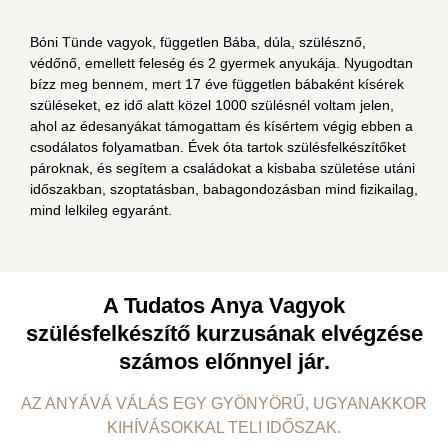
Bóni Tünde vagyok, független Bába, dúla, szülésznő,
védőnő, emellett feleség és 2 gyermek anyukája. Nyugodtan
bízz meg bennem, mert 17 éve független bábaként kísérek
szüléseket, ez idő alatt közel 1000 szülésnél voltam jelen,
ahol az édesanyákat támogattam és kísértem végig ebben a
csodálatos folyamatban. Évek óta tartok szülésfelkészítőket
pároknak, és segítem a családokat a kisbaba születése utáni
időszakban, szoptatásban, babagondozásban mind fizikailag,
mind lelkileg egyaránt.
A Tudatos Anya Vagyok
szülésfelkészítő kurzusának elvégzése
számos előnnyel jár.
AZ ANYÁVÁ VÁLÁS EGY GYÖNYÖRŰ, UGYANAKKOR
KIHÍVÁSOKKAL TELI IDŐSZAK.