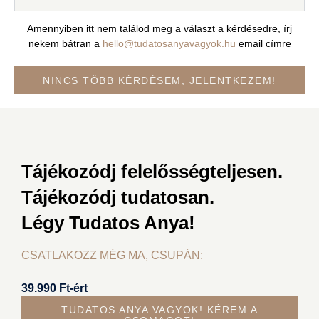
Amennyiben itt nem találod meg a választ a kérdésedre, írj
nekem bátran a
hello@tudatosanyavagyok.hu
email címre
NINCS TÖBB KÉRDÉSEM, JELENTKEZEM!
Tájékozódj felelősségteljesen.
Tájékozódj tudatosan.
Légy Tudatos Anya!
CSATLAKOZZ MÉG MA, CSUPÁN:
39.990
Ft
-ért
TUDATOS ANYA VAGYOK! KÉREM A