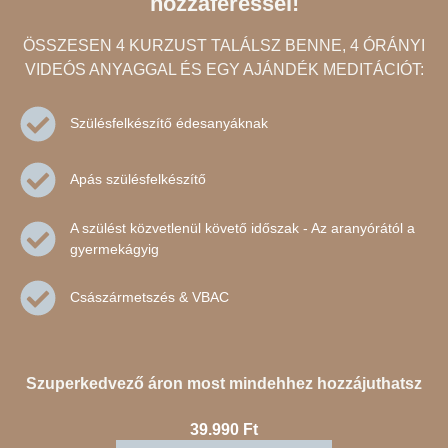
hozzáféréssel!
ÖSSZESEN 4 KURZUST TALÁLSZ BENNE, 4 ÓRÁNYI
VIDEÓS ANYAGGAL ÉS EGY AJÁNDÉK MEDITÁCIÓT:
Szülésfelkészítő édesanyáknak
Apás szülésfelkészítő
A szülést közvetlenül követő időszak - Az aranyórától a
gyermekágyig
Császármetszés & VBAC
Szuperkedvező áron most mindehhez hozzájuthatsz
39.990
Ft