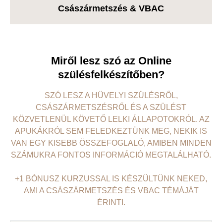
Császármetszés & VBAC
Miről lesz szó az Online
szülésfelkészítőben?
SZÓ LESZ A HÜVELYI SZÜLÉSRŐL,
CSÁSZÁRMETSZÉSRŐL ÉS A SZÜLÉST
KÖZVETLENÜL KÖVETŐ LELKI ÁLLAPOTOKRÓL. AZ
APUKÁKRÓL SEM FELEDKEZTÜNK MEG, NEKIK IS
VAN EGY KISEBB ÖSSZEFOGLALÓ, AMIBEN MINDEN
SZÁMUKRA FONTOS INFORMÁCIÓ MEGTALÁLHATÓ.
+1 BÓNUSZ KURZUSSAL IS KÉSZÜLTÜNK NEKED,
AMI A CSÁSZÁRMETSZÉS ÉS VBAC TÉMÁJÁT
ÉRINTI.