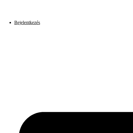
Ugrás
a
tartalomhoz
Bejelentkezés