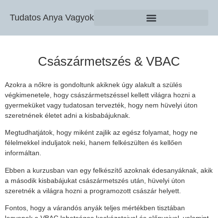
Tudatos Anya Vagyok
Császármetszés & VBAC
Azokra a nőkre is gondoltunk akiknek úgy alakult a szülés
végkimenetele, hogy császármetszéssel kellett világra hozni a
gyermeküket vagy tudatosan tervezték, hogy nem hüvelyi úton
szeretnének életet adni a kisbabájuknak.
Megtudhatjátok, hogy miként zajlik az egész folyamat, hogy ne
félelmekkel induljatok neki, hanem felkészülten és kellően
informáltan.
Ebben a kurzusban van egy felkészítő azoknak édesanyáknak, akik
a második kisbabájukat császármetszés után, hüvelyi úton
szeretnék a világra hozni a programozott császár helyett.
Fontos, hogy a várandós anyák teljes mértékben tisztában