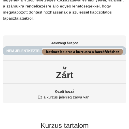
legyenek a VBAC lehetséges kockázataival és előnyeivel, valamint
a számukra rendelkezésre álló egyéb lehetőségekkel, hogy
megalapozott döntést hozhassanak a szüléssel kapcsolatos
tapasztalataikról.
Jelenlegi állapot
NEM JELENTKEZTÉL
Iratkozz be erre a kurzusra a hozzáféréshez
Ár
Zárt
Kezdj hozzá
Ez a kurzus jelenleg zárva van
Kurzus tartalom