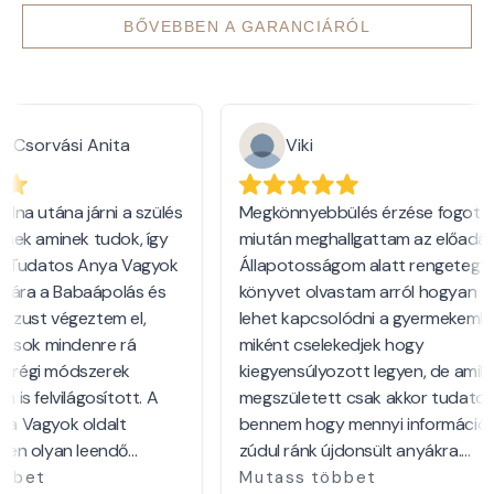
BŐVEBBEN A GARANCIÁRÓL
Csorvási Anita
Viki
na utána járni a szülés
Megkönnyebbülés érzése fogott el
ek aminek tudok, így
miután meghallgattam az előadást.
a Tudatos Anya Vagyok
Állapotosságom alatt rengeteg
ljára a Babaápolás és
könyvet olvastam arról hogyan
zust végeztem el,
lehet kapcsolódni a gyermekemhez
 sok mindenre rá
miként cselekedjek hogy
a régi módszerek
kiegyensúlyozott legyen, de amikor
s felvilágosított. A
megszületett csak akkor tudatosul
 Vagyok oldalt
bennem hogy mennyi információ
en olyan leendő
zúdul ránk újdonsült anyákra.
ki nem csak száraz
Köszönöm a megerősítést abban
bbet
Mutass többet