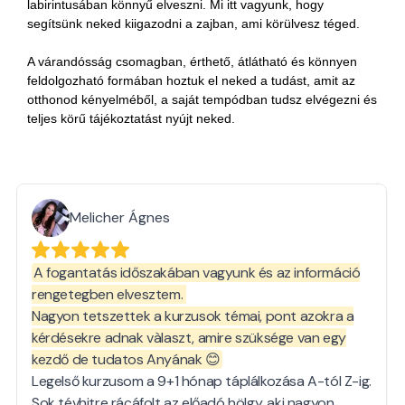
labirintusában könnyű elveszni. Mi itt vagyunk, hogy
segítsünk neked kiigazodni a zajban, ami körülvesz téged.
A várandósság csomagban, érthető, átlátható és könnyen
feldolgozható formában hoztuk el neked a tudást, amit az
otthonod kényelméből, a saját tempódban tudsz elvégezni és
teljes körű tájékoztatást nyújt neked.
Melicher Ágnes
A fogantatás időszakában vagyunk és az információ
rengetegben elvesztem.
Nagyon tetszettek a kurzusok témai, pont azokra a
kérdésekre adnak vàlaszt, amire szüksége van egy
kezdő de tudatos Anyának 😊
Legelső kurzusom a 9+1 hónap táplálkozása A-tól Z-ig.
Sok tévhitre rácáfolt az előadó hölgy, aki nagyon