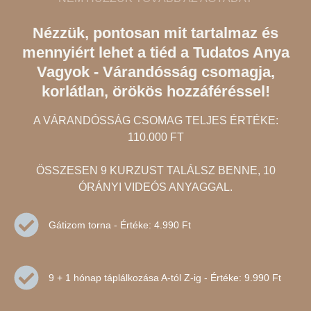
gy videó
mert a rohanó világban nem mindig
eó nézés
van idő tudatosan a pillanatban
Nézzük, pontosan mit tartalmaz és
sinálni és
lenni. Vivi hangját különösen
mennyiért lehet a tiéd a Tudatos Anya
.
megnyugtatónak találom, örülök,
és jól
hogy rátaláltam! :)
Vagyok - Várandósság csomagja,
m minden
korlátlan, örökös hozzáféréssel!
úton
ezdeni.
A VÁRANDÓSSÁG CSOMAG TELJES ÉRTÉKE:
110.000 FT
ÖSSZESEN 9 KURZUST TALÁLSZ BENNE, 10
ÓRÁNYI VIDEÓS ANYAGGAL.
Gátizom torna - Értéke: 4.990 Ft
9 + 1 hónap táplálkozása A-tól Z-ig - Értéke: 9.990 Ft