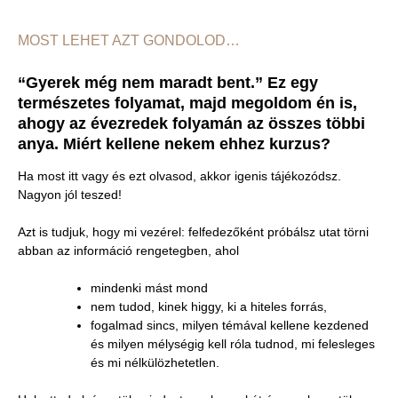
MOST LEHET AZT GONDOLOD…
“Gyerek még nem maradt bent.” Ez egy
természetes folyamat, majd megoldom én is,
ahogy az évezredek folyamán az összes többi
anya. Miért kellene nekem ehhez kurzus?
Ha most itt vagy és ezt olvasod, akkor igenis tájékozódsz.
Nagyon jól teszed!
Azt is tudjuk, hogy mi vezérel: felfedezőként próbálsz utat törni
abban az információ rengetegben, ahol
mindenki mást mond
nem tudod, kinek higgy, ki a hiteles forrás,
fogalmad sincs, milyen témával kellene kezdened
és milyen mélységig kell róla tudnod, mi felesleges
és mi nélkülözhetetlen.