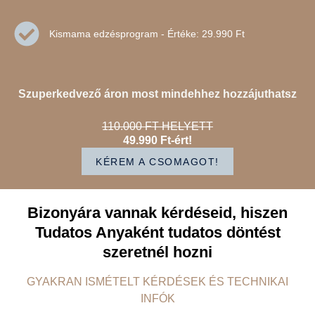
Kismama edzésprogram - Értéke: 29.990 Ft
Szuperkedvező áron most mindehhez hozzájuthatsz
110.000 FT HELYETT
49.990
Ft
-ért!
KÉREM A CSOMAGOT!
Bizonyára vannak kérdéseid, hiszen
Tudatos Anyaként tudatos döntést
szeretnél hozni
GYAKRAN ISMÉTELT KÉRDÉSEK ÉS TECHNIKAI
INFÓK