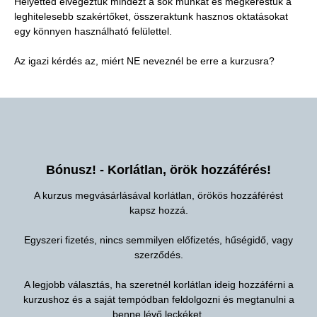
Helyetted elvégeztük mindezt a sok munkát és megkerestük a
leghitelesebb szakértőket, összeraktunk hasznos oktatásokat
egy könnyen használható felülettel.
Az igazi kérdés az, miért NE neveznél be erre a kurzusra?
Bónusz! - Korlátlan, örök hozzáférés!
A kurzus megvásárlásával korlátlan, örökös hozzáférést
kapsz hozzá.
Egyszeri fizetés, nincs semmilyen előfizetés, hűségidő, vagy
szerződés.
A legjobb választás, ha szeretnél korlátlan ideig hozzáférni a
kurzushoz és a saját tempódban feldolgozni és megtanulni a
benne lévő leckéket.