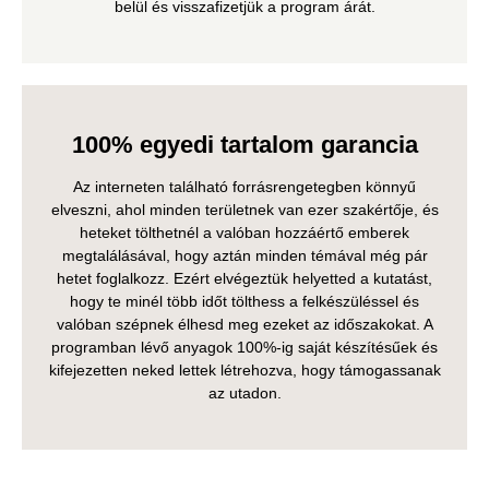
belül és visszafizetjük a program árát.
100% egyedi tartalom garancia
Az interneten található forrásrengetegben könnyű
elveszni, ahol minden területnek van ezer szakértője, és
heteket tölthetnél a valóban hozzáértő emberek
megtalálásával, hogy aztán minden témával még pár
hetet foglalkozz. Ezért elvégeztük helyetted a kutatást,
hogy te minél több időt tölthess a felkészüléssel és
valóban szépnek élhesd meg ezeket az időszakokat. A
programban lévő anyagok 100%-ig saját készítésűek és
kifejezetten neked lettek létrehozva, hogy támogassanak
az utadon.