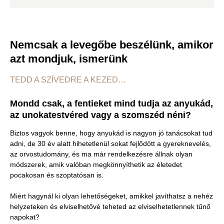
Nemcsak a levegőbe beszélünk, amikor
azt mondjuk, ismerünk
TEDD A SZÍVEDRE A KEZED…
Mondd csak, a fentieket mind tudja az anyukád,
az unokatestvéred vagy a szomszéd néni?
Biztos vagyok benne, hogy anyukád is nagyon jó tanácsokat tud
adni, de 30 év alatt hihetetlenül sokat fejlődött a gyereknevelés,
az orvostudomány, és ma már rendelkezésre állnak olyan
módszerek, amik valóban megkönnyíthetik az életedet
pocakosan és szoptatósan is.
Miért hagynál ki olyan lehetőségeket, amikkel javíthatsz a nehéz
helyzeteken és elviselhetővé teheted az elviselhetetlennek tűnő
napokat?