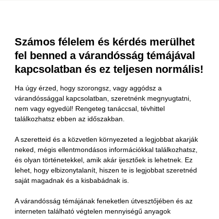
Számos félelem és kérdés merülhet
fel benned a várandósság témájával
kapcsolatban és ez teljesen normális!
Ha úgy érzed, hogy szorongsz, vagy aggódsz a
várandóssággal kapcsolatban, szeretnénk megnyugtatni,
nem vagy egyedül! Rengeteg tanáccsal, tévhittel
találkozhatsz ebben az időszakban.
A szeretteid és a közvetlen környezeted a legjobbat akarják
neked, mégis ellentmondásos információkkal találkozhatsz,
és olyan történetekkel, amik akár ijesztőek is lehetnek. Ez
lehet, hogy elbizonytalanít, hiszen te is legjobbat szeretnéd
saját magadnak és a kisbabádnak is.
A várandósság témájának feneketlen útvesztőjében és az
interneten található végtelen mennyiségű anyagok