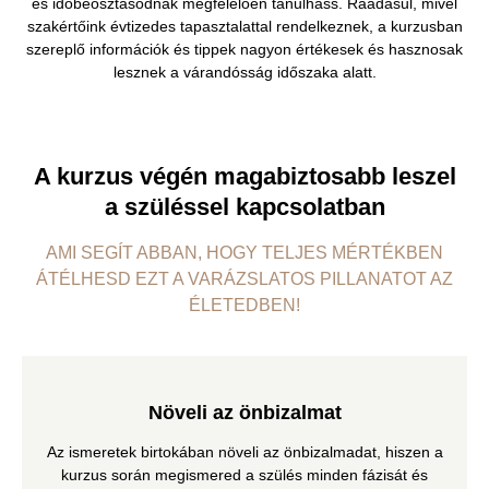
és időbeosztásodnak megfelelően tanulhass. Ráadásul, mivel
szakértőink évtizedes tapasztalattal rendelkeznek, a kurzusban
szereplő információk és tippek nagyon értékesek és hasznosak
lesznek a várandósság időszaka alatt.
A kurzus végén magabiztosabb leszel
a szüléssel kapcsolatban
AMI SEGÍT ABBAN, HOGY TELJES MÉRTÉKBEN
ÁTÉLHESD EZT A VARÁZSLATOS PILLANATOT AZ
ÉLETEDBEN!
Növeli az önbizalmat
Az ismeretek birtokában növeli az önbizalmadat, hiszen a
kurzus során megismered a szülés minden fázisát és