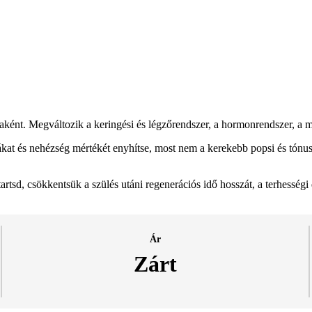
ként. Megváltozik a keringési és légzőrendszer, a hormonrendszer, a m
at és nehézség mértékét enyhítse, most nem a kerekebb popsi és tónuso
artsd, csökkentsük a szülés utáni regenerációs idő hosszát, a terhességi
Ár
Zárt