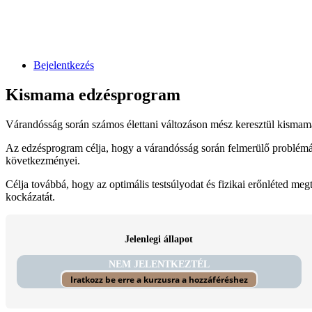
Bejelentkezés
Kismama edzésprogram
Várandósság során számos élettani változáson mész keresztül kismama
Az edzésprogram célja, hogy a várandósság során felmerülő problémák
következményei.
Célja továbbá, hogy az optimális testsúlyodat és fizikai erőnléted megt
kockázatát.
Jelenlegi állapot
NEM JELENTKEZTÉL
Iratkozz be erre a kurzusra a hozzáféréshez