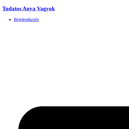
Ugrás
Tudatos Anya Vagyok
a
tartalomhoz
Bejelentkezés